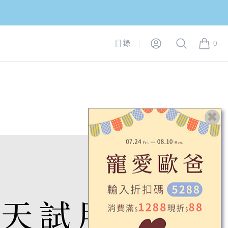
Login
Search
目錄
0
items in