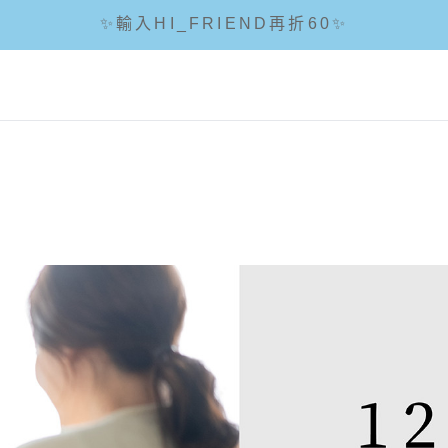
✨輸入HI_FRIEND再折60✨
☘輸入折扣碼 5288滿1288現折88☘
🌟全館滿1200免運🌟