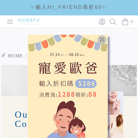
✨輸入HI_FRIEND再折60✨
Open menu
Login
Search
PURIFY
☘輸入折扣碼 5288滿1288現折88☘
0
items i
🌟全館滿1200免運🌟
HOME
/ 關於蓓樂膚 / 品牌故事
Our
Concept