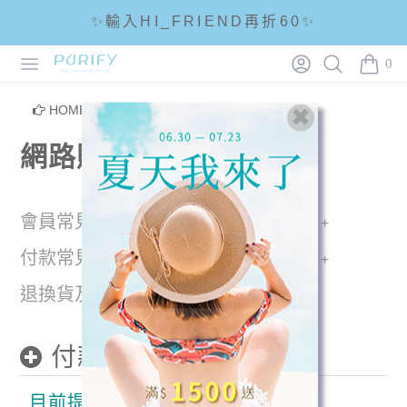
✨輸入HI_FRIEND再折60✨
Open menu
Login
Search
PURIFY
☘輸入折扣碼 5288滿1288現折88☘
0
items i
🌟全館滿1200免運🌟
HOME
/
網路購物FAQ
網路購物FAQ
會員常見問題
購物常見問題
付款常見問題
配送取貨問題
退換貨及退款
付款常見問題
目前提供哪些「付款」方式？