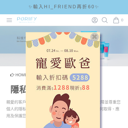
✨輸入HI_FRIEND再折60✨
Open menu
Login
Search
PURIFY
☘輸入折扣碼 5288滿1288現折88☘
0
items i
🌟全館滿1200免運🌟
HOME
/
隱私權政策與會員條款
隱私權政策
親愛的客戶你好,本網站將盡力以合理之技術及程序,保障並尊重您
個人的隱私權及資料安全。為了幫助您瞭解本 網站如何取得、應
用及保護您所提供的個人資訊,請詳細閱讀下列資訊: