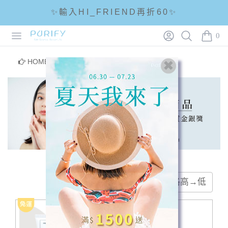
✨輸入HI_FRIEND再折60✨
Open menu
Login
Search
PURIFY
☘輸入折扣碼 5288滿1288現折88☘
0
items i
🌟全館滿1200免運🌟
HOME
/
得獎商品
熱門排序
價格低→高
價格高→低