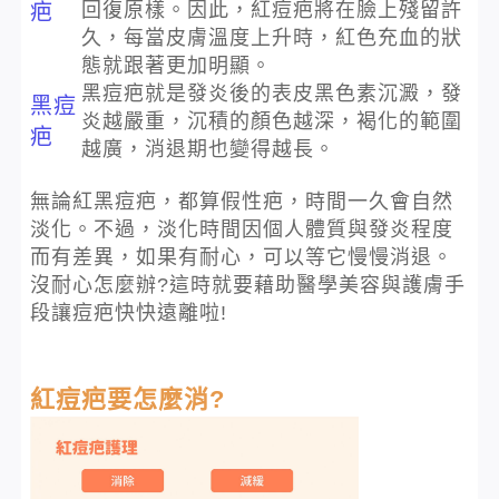
回復原樣。因此，紅痘疤將在臉上殘留許
疤
久，每當皮膚溫度上升時，紅色充血的狀
態就跟著更加明顯。
黑痘疤就是發炎後的表皮黑色素沉澱，發
黑痘
炎越嚴重，沉積的顏色越深，褐化的範圍
疤
越廣，消退期也變得越長。
無論紅黑痘疤，都算假性疤，時間一久會自然
淡化。不過，淡化時間因個人體質與發炎程度
而有差異，如果有耐心，可以等它慢慢消退。
沒耐心怎麼辦?這時就要藉助醫學美容與護膚手
段讓痘疤快快遠離啦!
紅痘疤要怎麼消?