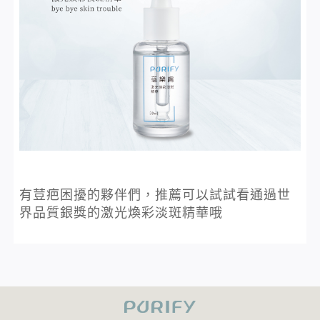
有荳疤困擾的夥伴們，推薦可以試試看通過世
界品質銀獎的
激光煥彩淡斑精華
哦