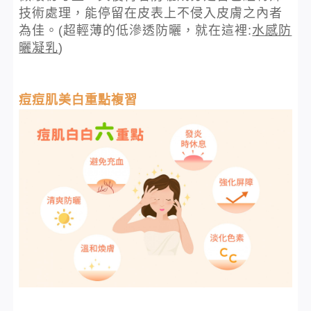
技術處理，能停留在皮表上不侵入皮膚之內者
為佳。(超輕薄的低滲透防曬，就在這裡:
水感防
曬凝乳
)
痘痘肌美白重點複習