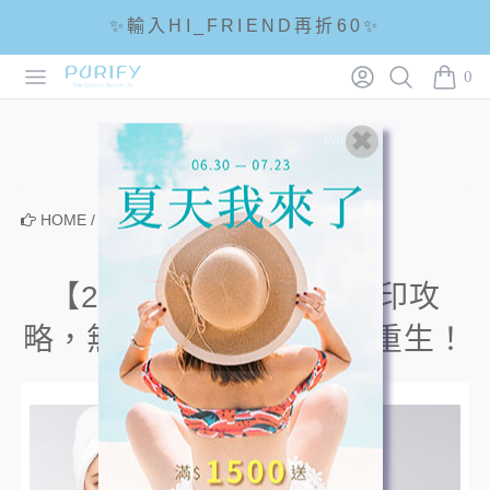
✨輸入HI_FRIEND再折60✨
Open menu
Login
Search
PURIFY
☘輸入折扣碼 5288滿1288現折88☘
0
items i
🌟全館滿1200免運🌟
HOME
/
美肌相談室
【2022】淡痘疤、除痘印攻
略，無需醫美也能讓痘疤重生！