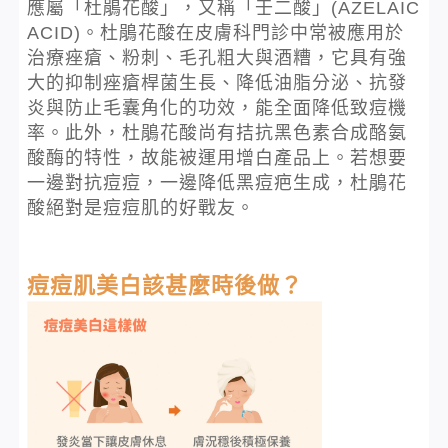
應屬「杜鵑花酸」，又稱「壬二酸」(AZELAIC
ACID)。杜鵑花酸在皮膚科門診中常被應用於
治療痤瘡、粉刺、毛孔粗大與酒糟，它具有強
大的抑制痤瘡桿菌生長、降低油脂分泌、抗發
炎與防止毛囊角化的功效，能全面降低致痘機
率。此外，杜鵑花酸尚有拮抗黑色素合成酪氨
酸酶的特性，故能被運用增白產品上。若想要
一邊對抗痘痘，一邊降低黑痘疤生成，杜鵑花
酸絕對是痘痘肌的好戰友。
痘痘肌美白該甚麼時後做？