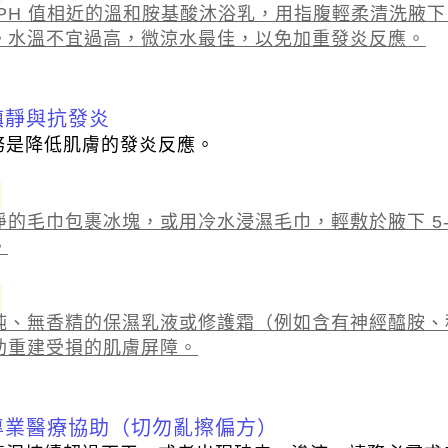
 PH 值相近的溫和胺基酸沐浴乳，用指腹輕柔清洗腋
。水溫不宜過高，微涼水最佳，以免加重發炎反應。
緩鎮靜與抗發炎
務是降低肌膚的發炎反應。
的毛巾包裹冰塊，或用冷水浸濕毛巾，輕敷於腋下 5-
。
純、無香精的保濕乳液或修護霜（例如含有神經醯胺、積
助重建受損的肌膚屏障。
尋求專業醫療協助（切勿亂擦偏方）