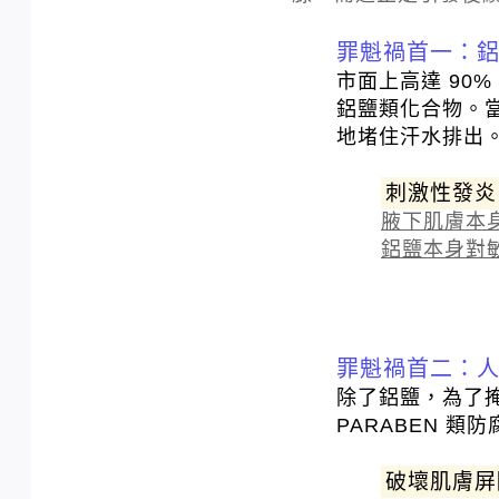
罪魁禍首一：
市面上高達 90%
鋁鹽類化合物。
地堵住汗水排出
刺激性發炎
腋下肌膚本
鋁鹽本身對
罪魁禍首二：
除了鋁鹽，為了
PARABEN 類
破壞肌膚屏