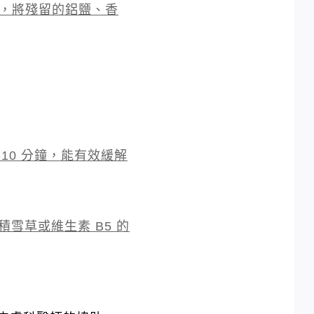
下，將殘留的鋁鹽、香
10 分鐘，能有效緩解
雪草或維生素 B5 的