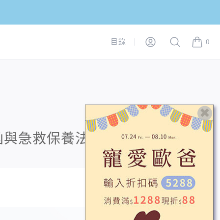
Login
Search
目錄
0
items in
凶與急救保養法