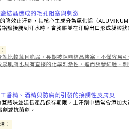
鋁鹽結晶造成的毛孔阻塞與刺激
 的強效止汗劑，其核心主成分為氯化鋁（ALUMINUM 
當鋁鹽接觸到汗水時，會膨脹並在汗腺出口形成凝膠狀
。
：
身就比較薄且脆弱，長期被鋁鹽結晶堵塞，不僅容易引
敏感肌膚也具有直接的化學刺激性，進而誘發紅腫、刺
人工香精、酒精與防腐劑引發的接觸性皮膚炎
掩蓋體味並延長產品保存期限，止汗劑中通常會添加大
防腐劑或抗菌劑。
障：