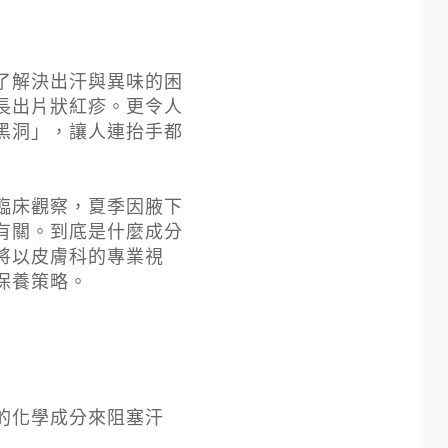
了解決出汗與異味的困
長出片狀紅疹。更令人
黑洞」，讓人連抬手都
臨床觀察，夏季因腋下
有關。到底是什麼成分
將以皮膚科的專業視
保養策略。
的化學成分來阻塞汗