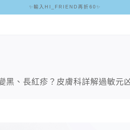
✨輸入HI_FRIEND再折60✨
☘輸入折扣碼 5288滿1288現折88☘
🌟全館滿1200免運🌟
變黑、長紅疹？皮膚科詳解過敏元