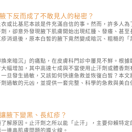
腋下反而成了不敢見人的秘密？
上衣或比基尼本該是件充滿自信的事。然而，許多人為
汗劑，卻意外發現腋下肌膚開始出現紅腫、發癢、甚至
紅疹消退後，原本白皙的腋下竟然變成暗沉、粗糙的「
卻換來暗沉」的痛點，在皮膚科門診中屢見不鮮。根據
會大幅增加，其中高達七成與不當使用止汗劑或體香劑
？一旦發生過敏，又該如何快速急救並恢復白皙？本文
汗劑過敏的元凶，並提供一套完整、科學的急救與美白
讓腋下變黑、長紅疹？
須了解原因。止汗劑之所以能「止汗」，主要仰賴特定
續一連串肌膚問題的導火線。