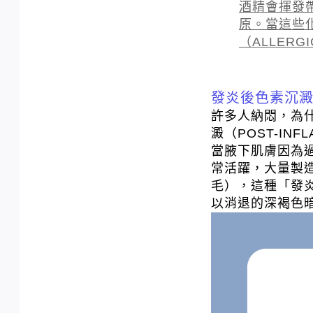
酒精會揮發
原。當這些
（ALLERG
發炎後色素沉澱
許多人納悶，為
澱（POST-INFL
當腋下肌膚因為
常活躍，大量製
毛），這種「發
以消退的深褐色