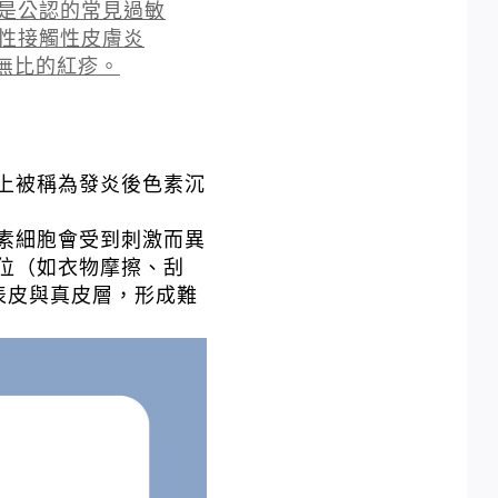
是公認的常見過敏
性接觸性皮膚炎
奇癢無比的紅疹。
上被稱為發炎後色素沉
。
素細胞會受到刺激而異
位（如衣物摩擦、刮
表皮與真皮層，形成難