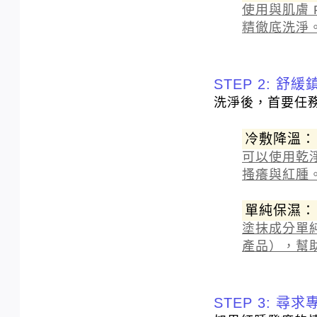
使用與肌膚
精徹底洗淨
STEP 2: 舒
洗淨後，首要任
冷敷降溫：
可以使用乾淨
搔癢與紅腫
單純保濕：
塗抹成分單
產品），幫
STEP 3: 