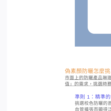
偽素顏防曬怎麼挑
市面上的防曬產品琳瑯
值」的需求，挑選時
準則 1：精準
挑選校色防曬的
血管擴張而顯得