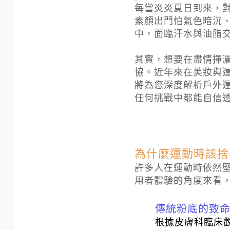
每當炎炎夏日到來，
素顏出門怕氣色暗沉
中，面臨汗水與油脂
其實，想要在盡情揮
協。近年來在美妝與
將為您深度解析戶外運
任何挑戰中都能自信
為什麼運動時該捨
許多人在運動時依然
用者體驗的角度來看
傳統粉底的致
根據皮膚科臨床