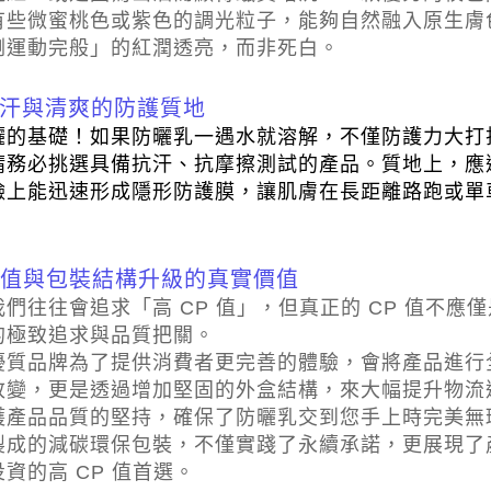
有些微蜜桃色或紫色的調光粒子，能夠自然融入原生膚
剛運動完般」的紅潤透亮，而非死白。
抗汗與清爽的防護質地
曬的基礎！如果防曬乳一遇水就溶解，不僅防護力大打
請務必挑選具備抗汗、抗摩擦測試的產品。質地上，應
臉上能迅速形成隱形防護膜，讓肌膚在長距離路跑或單
P 值與包裝結構升級的真實價值
們往往會追求「高 CP 值」，但真正的 CP 值不應
的極致追求與品質把關。
優質品牌為了提供消費者更完善的體驗，會將產品進行
改變，更是透過增加堅固的外盒結構，來大幅提升物流
護產品品質的堅持，確保了防曬乳交到您手上時完美無
製成的減碳環保包裝，不僅實踐了永續承諾，更展現了
資的高 CP 值首選。