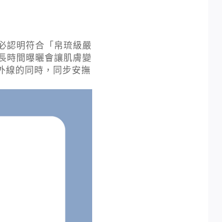
必認明符合「帛琉級嚴
長時間曝曬會讓肌膚變
紫外線的同時，同步安撫