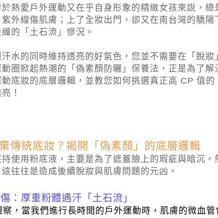
對於熱愛戶外運動又在乎自身形象的精緻女孩來說，總
、紫外線傷肌膚；上了全妝出門，卻又在南台灣的驕陽
交織的「土石流」慘況。
灑汗水的同時維持透亮的好氣色，您並不需要在「脫妝
運動圈掀起熱潮的「偽素顏防曬」保養法，正是為了解
動底妝的底層邏輯，並教您如何挑選真正高 CP 值
透亮！
棄傳統底妝？揭開「偽素顏」的底層邏輯
堅持使用粉底液，主要是為了遮蓋臉上的瑕疵與暗沉。
，這往往是造成後續脫妝與肌膚問題的元凶。
命傷：厚重粉體遇汗「土石流」
觀察，當我們進行長時間的戶外運動時，肌膚的微血管