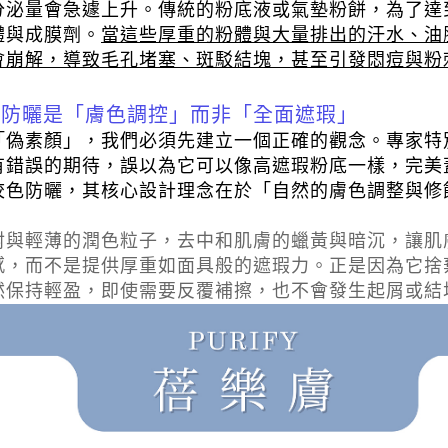
分泌量會急遽上升。傳統的粉底液或氣墊粉餅，為了達
體與成膜劑。
當這些厚重的粉體與大量排出的汗水、油
會崩解，導致毛孔堵塞、斑駁結塊，甚至引發悶痘與粉
色防曬是「膚色調控」而非「全面遮瑕」
「偽素顏」，我們必須先建立一個正確的觀念。專家特
有錯誤的期待，誤以為它可以像高遮瑕粉底一樣，完美
校色防曬，其核心設計理念在於「自然的膚色調整與修
射與輕薄的潤色粒子，去中和肌膚的蠟黃與暗沉，讓肌
感，而不是提供厚重如面具般的遮瑕力。正是因為它捨
然保持輕盈，即使需要反覆補擦，也不會發生起屑或結