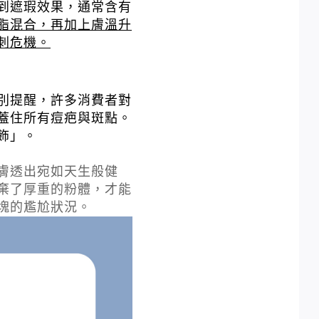
到遮瑕效果，通常含有
脂混合，再加上膚溫升
刺危機。
別提醒，許多消費者對
蓋住所有痘疤與斑點。
飾」。
膚透出宛如天生般健
棄了厚重的粉體，才能
塊的尷尬狀況。