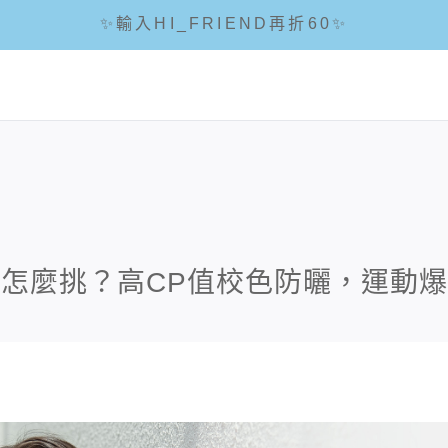
✨輸入HI_FRIEND再折60✨
☘輸入折扣碼 5288滿1288現折88☘
🌟全館滿1200免運🌟
怎麼挑？高CP值校色防曬，運動