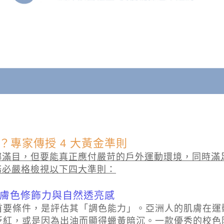
？專家傳授 4 大黃金準則
滿目，但要能真正應付嚴苛的戶外運動環境，同時滿足
務必嚴格檢視以下四大準則：
的膚色修飾力與自然透亮感
首要條件，是評估其「調色能力」。亞洲人的肌膚在運
泛紅，或是因為出油而顯得蠟黃暗沉。一款優秀的校色