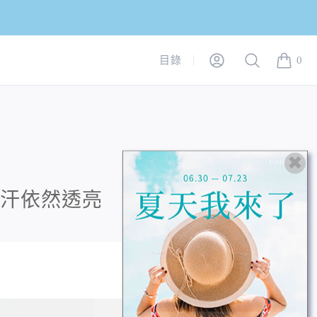
Login
Search
目錄
0
items in
爆汗依然透亮