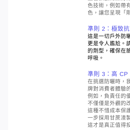
色技術，例如帶
色，讓您呈現「
準則 2：極致
這是一切戶外防
更是令人尷尬。
的劑型，確保在
呼吸。
準則 3：高 C
在挑選防曬時，我
牌對消費者體驗
例如，負責任的
不僅僅是外觀的
這種不惜成本保
一步採用甘蔗渣
這才是真正值得投