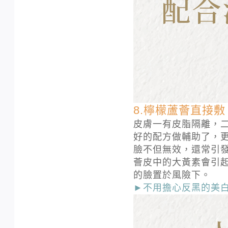
8.檸檬蘆薈直接敷
皮膚一有皮脂隔離，
好的配方做輔助了，
臉不但無效，還常引
薈皮中的大黃素會引
的臉置於風險下。
►不用擔心反黑的美白