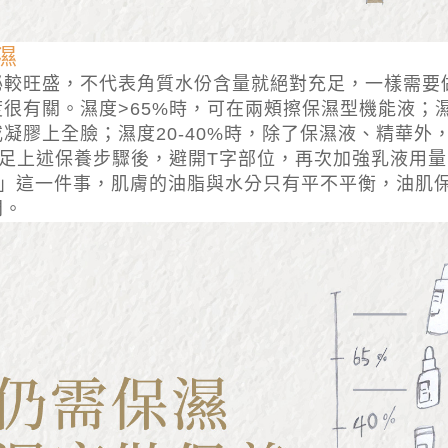
濕
泌較旺盛，不代表角質水份含量就絕對充足，一樣需要
很有關。濕度>65%時，可在兩頰擦保濕型機能液；濕度
凝膠上全臉；濕度20-40%時，除了保濕液、精華外
做足上述保養步驟後，避開T字部位，再次加強乳液用
油」這一件事，肌膚的油脂與水分只有平不平衡，油肌
門。