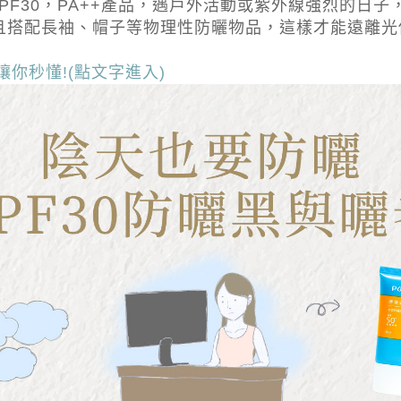
PF30，PA++產品，遇戶外活動或紫外線強烈的日子，
並且搭配長袖、帽子等物理性防曬物品，這樣才能遠離
讓你秒懂!(點文字進入)