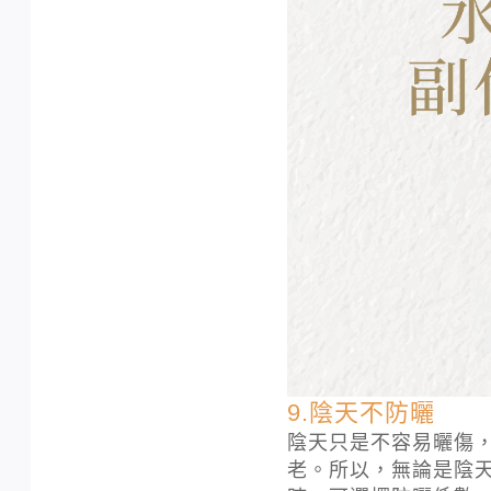
9.陰天不防曬
陰天只是不容易曬傷，
老。所以，無論是陰