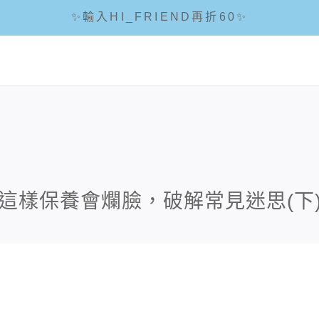
✨輸入HI_FRIEND再折60✨
☘輸入折扣碼 5288滿1288現折88☘
🌟全館滿1200免運🌟
這樣保養會爛臉，破解常見迷思(下