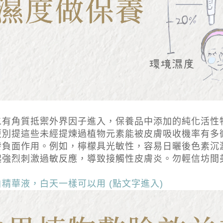
二有角質抵禦外界因子進入，保養品中添加的純化活性
更別提這些未經提煉過植物元素能被皮膚吸收機率有多
發負面作用。例如，檸檬具光敏性，容易日曬後色素沉
起強烈刺激過敏反應，導致接觸性皮膚炎。勿輕信坊間
精華液，白天一樣可以用 (點文字進入)