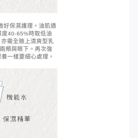
做好保濕護理。油肌適
40-65%時取低油
，亦需全臉上清爽型乳
量兩頰與眼下。再次強
保養一樣要細心處理，