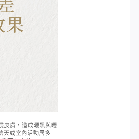
侵皮膚，造成曬黑與曬
陰天或室內活動居多