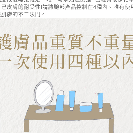
己皮膚的耐受性!請將臉部產品控制在4種內。唯有使
麗肌膚的不二法門。