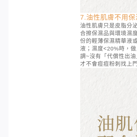
7.油性肌膚不用保
油性肌膚只是皮脂分
合擦保濕品與環境濕度
份的輕薄保濕精華液或
液；濕度<20%時，
調~沒有「代償性出
才不會痘痘粉刺找上