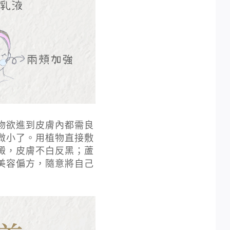
物欲進到皮膚內都需良
微小了。用植物直接敷
澱，皮膚不白反黑；蘆
美容偏方，隨意將自己