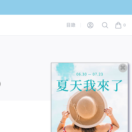
Login
Search
目錄
0
items in
)