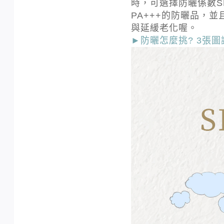
時，可選擇防曬係數S
PA+++的防曬品，
與延緩老化喔。
►防曬怎麼挑? 3張圖