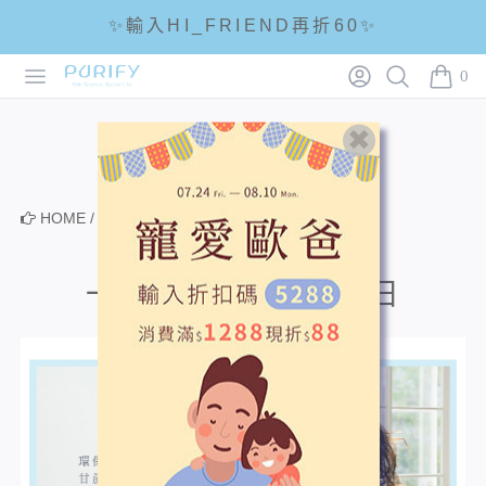
✨輸入HI_FRIEND再折60✨
Open menu
Login
Search
PURIFY
☘輸入折扣碼 5288滿1288現折88☘
0
items i
🌟全館滿1200免運🌟
HOME
/
美肌相談室
一起推遲｜地球超載日