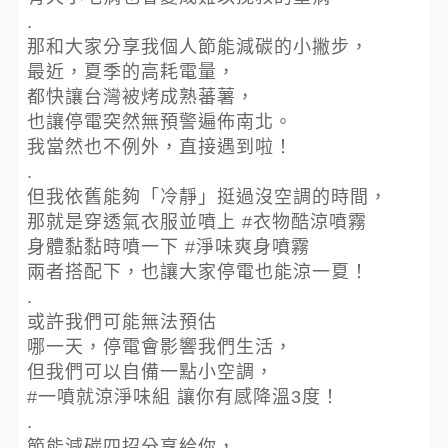
.
那和大家分享我個人節能減碳的小撇步，
最近，夏季的高耗電量，
都快讓台灣被烤成熟蕃薯，
也讓停電突然無預警遍佈南北。
我當然也不例外，直接遇到啦！
.
但我依舊能夠「冷靜」挺過沒空調的時間，
那就是穿透氣衣服並噴上 #衣物酷涼噴霧
身體黏黏時噴一下 #淨味爽身噴霧
兩者搭配下，也讓大家停電也能涼一夏！
.
或許我們可能無法預估
哪一天，停電會影響我們生活，
但我們可以自備一點小空調，
#一噴就涼淨味組 讓你有感降溫3度！
.
節能減碳四招分享給你，