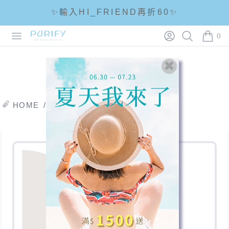
☘輸入折扣碼 5288滿1288現折88☘
Open menu
Login
Search
PURIFY
0
🌟全館滿1200免運🌟
items i
HOME
/
商品系列
/
益菌養膚