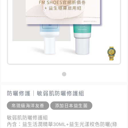
防曬修護｜敏弱肌防曬修護組
帛琉級海洋友善
添加日本益生菌
敏弱肌防曬修護組
內含：益生活潤精華30ML+益生光漾校色防曬(綠