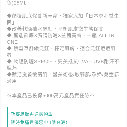
色)25ML
◆顛覆肌底保養新革命，獨家添加「日本專利益生
菌」
◆改善乾燥補水退紅，平衡肌膚微生態保養
◆ 智能飾底X廣譜防曬X益菌養膚，一瓶 ALL IN
ONE
◆ 積雪草舒緩泛紅、穩定肌膚，適合泛紅痘痘肌
者
◆ 物理防曬SPF50+，完美抵抗UVA、UVB耐汗不
脫落
◆賦活滋養敏弱肌！醫美術後/敏弱肌/孕婦/兒童都
適用
※本產品已投保
5000
萬元產品責任險※
新客滿額再送購物金
限時免運費優惠中 (限台灣)