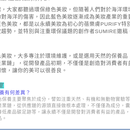
起，大家都聽過環保綠色美妝，但隨著人們對於海洋環
物對海洋的傷害，因此藍色美妝逐漸成為美妝產業的重
色美妝，都是以永續美妝為初心的蓓樂膚PURIFY特
妝趨勢，並特別與注重環保議題的創作者
SUMIRE
邀稿
色美妝，大多專注於環境維護，或是選用天然的保養品
產業鏈」，從開發產品初期，不僅僅是創造對消費者有
關懷，讓你的美可以很善良。
室
養有何差異？
色保養主要聚焦於成分，譬如注重天然、有機和無動物實驗
產業鏈，從供應鏈的源頭直接做根本處理，不僅僅為成分，
降低產品碳足跡等，讓永續不僅是開發對消費者有益的產品
品。