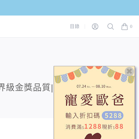
Login
Search
目錄
0
items in
世界級金獎品質|對抗紫外線|海洋友