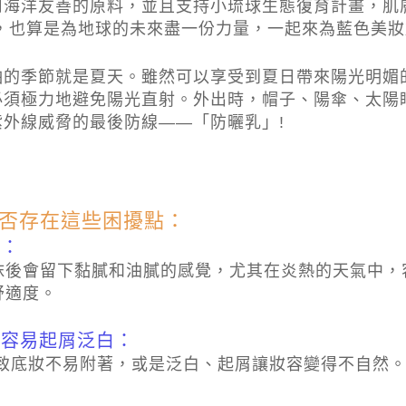
用海洋友善的原料，並且支持小琉球生態復育計畫，肌
牌，也算是為地球的未來盡一份力量，一起來為藍色美
怕的季節就是夏天。雖然可以享受到夏日帶來陽光明媚
必須極力地避免陽光直射。外出時，帽子、陽傘、太陽
外線威脅的最後防線——「防曬乳」!
否存在這些困擾點：
感：
抹後會留下黏膩和油膩的感覺，尤其在炎熱的天氣中，
舒適度。
，容易起屑泛白：
致底妝不易附著，或是泛白、起屑讓妝容變得不自然。
。