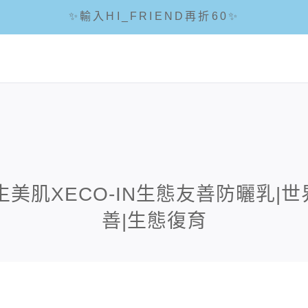
✨輸入HI_FRIEND再折60✨
☘輸入折扣碼 5288滿1288現折88☘
🌟全館滿1200免運🌟
生美肌XECO-IN生態友善防曬乳|
善|生態復育