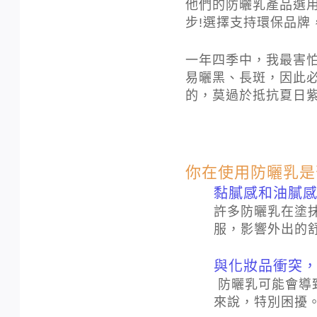
他們的防曬乳產品選
步!選擇支持環保品
一年四季中，我最害
易曬黑、長斑，因此
的，莫過於抵抗夏日紫
你在使用防曬乳是
黏膩感和油膩
許多防曬乳在塗
服，影響外出的
與化妝品衝突
防曬乳可能會導
來說，特別困擾